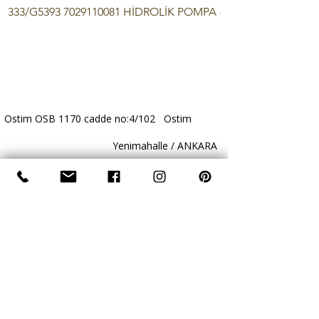
333/G5393 7029110081 HİDROLİK POMPA
87743513 Case / Ne
pompa
Ostim OSB 1170 cadde no:4/102 Ostim
Yenimahalle / ANKARA
+90 312 385 61 19
+90 532 383 09 08
www.atlashidrolik.com
info@atlashidrolik.com
​- Atlas Hidrolik - Hidrolik Pompa - Dişli Pompa