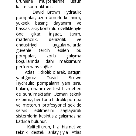
ürünlerle müşterilerine üstün
kalite sunmaktadır.
David Brown Hydraulic
pompalar, uzun ömürlü kullanım,
yüksek basınç dayanımı ve
hassas akış kontrolü özellikleriyle
öne çıkar. İnşaat, tarım,
madencilik, denizcilik ve
endüstriyel uygulamalarda
güvenle tercih edilen bu
pompalar, zorlu çalışma
koşullarında dahi maksimum
performans sağlar.
Atlas Hidrolik olarak, satışını
yaptığımız David Brown
Hydraulic pompaların yanı sıra,
bakım, onarım ve test hizmetleri
de sunulmaktadır. Uzman teknik
ekibimiz, her türlü hidrolik pompa
ve motorun profesyonel şekilde
servis edilmesini sağlayarak
sistemlerin kesintisiz çalışmasına
katkıda bulunur.
Kaliteli ürün, hızlı hizmet ve
teknik destek anlayışıyla Atlas