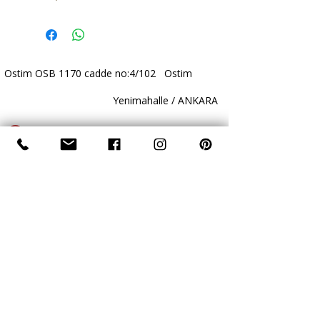
Ostim OSB 1170 cadde no:4/102 Ostim
Yenimahalle / ANKARA
+90 312 385 61 19
+90 532 383 09 08
www.atlashidrolik.com
info@atlashidrolik.com
​- Atlas Hidrolik - Hidrolik Pompa - Dişli Pompa
- Hydraulic Pump - Hydraulic Gear Pump
-
Atlas Hidrolik- Atlas Hydraulics
- Hidrolik
Pompa - Dişli Pompa - Hydraulic Pump -
Hydraulic Gear Pump
- Hydraulics Piston