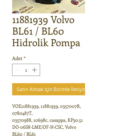
11881939 Volvo
BL61 / BL60
Hidrolik Pompa
Adet
*
Satın Almak için Bizimle İletişime Geçin
VOE11881939, 11881939, 0357007R,
0780487T,
03570988, 10698c, casappa, KP30.51
DO-06S8-LME/OF-N-CSC, Volvo
BL60 / BL61