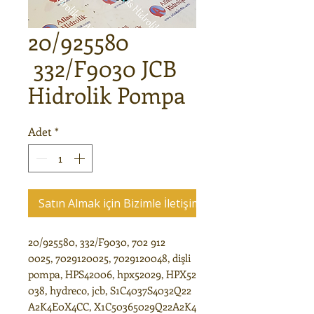
20/925580
332/F9030 JCB
Hidrolik Pompa
Adet
*
Satın Almak için Bizimle İletişime Geçin
20/925580, 332/F9030, 702 912
0025, 7029120025, 7029120048, dişli
pompa, HPS42006, hpx52029, HPX52
038, hydreco, jcb, S1C4037S4032Q22
A2K4E0X4CC, X1C50365029Q22A2K4