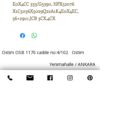
E0X4CC 333/G5390, HPX52076
X1C5036X5029Q22A1K4E0X4EC,
36+29cc,JCB 3CX,4CX
Ostim OSB 1170 cadde no:4/102 Ostim
Yenimahalle / ANKARA
+90 312 385 61 19
+90 532 383 09 08
www.atlashidrolik.com
info@atlashidrolik.com
​- Atlas Hidrolik - Hidrolik Pompa - Dişli Pompa