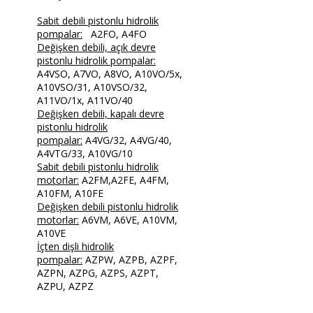
Sabit debili pistonlu hidrolik
pompalar:
A2FO, A4FO
Değişken debili, açık devre
pistonlu hidrolik pompalar:
A4VSO, A7VO, A8VO, A10VO/5x,
A10VSO/31, A10VSO/32,
A11VO/1x, A11VO/40
Değişken debili, kapalı devre
pistonlu hidrolik
pompalar:
A4VG/32, A4VG/40,
A4VTG/33, A10VG/10
Sabit debili pistonlu hidrolik
motorlar:
A2FM,A2FE, A4FM,
A10FM, A10FE
Değişken debili pistonlu hidrolik
motorlar:
A6VM, A6VE, A10VM,
A10VE
İçten dişli hidrolik
pompalar:
AZPW, AZPB, AZPF,
AZPN, AZPG, AZPS, AZPT,
AZPU, AZPZ​​